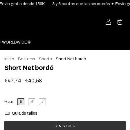
50K
3 y 6 cuotas cuotas sin interés ✦ Envío gratis desde 150K
3
0
 WORLDWIDE 🌐
Inicio
Bottoms
Shorts
Short Net bordó
.
.
.
Short Net bordó
€47,74
€40,58
S
M
L
TALLE
Guía de talles