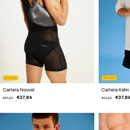
15
%
OFF
15
%
OFF
Cartera Kahn
Cartera Nouvel
€37,8
€37,84
€44,52
€44,52