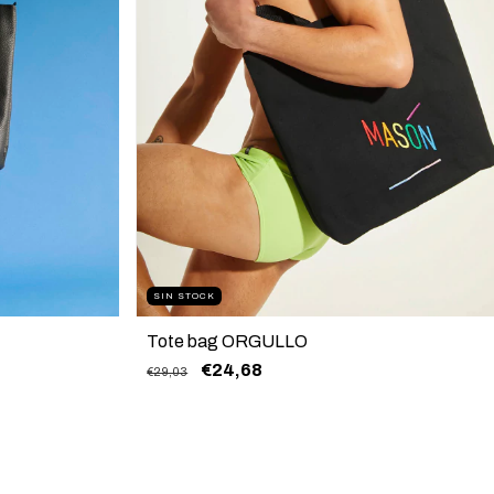
SIN STOCK
Tote bag ORGULLO
€24,68
€29,03