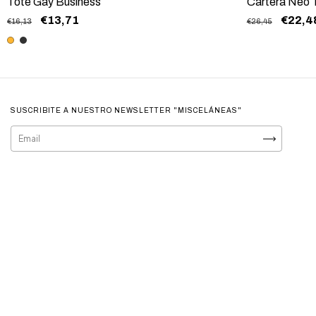
Tote Gay Business
Cartera Neo 
€13,71
€22,4
€16,13
€26,45
SUSCRIBITE A NUESTRO NEWSLETTER "MISCELÁNEAS"