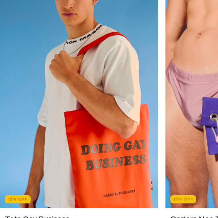
15
%
OFF
15
%
OFF