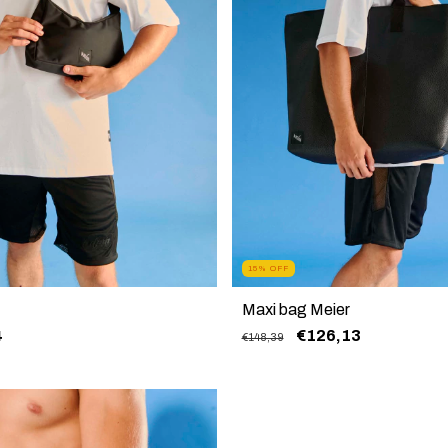
15
%
OFF
Maxi bag Meier
4
€126,13
€148,39