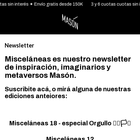
as sin interés ✦ Envío gratis desde 150K
3 y 6 cuotas cuotas sin i
Newsletter
Misceláneas es nuestro newsletter
de inspiración, imaginarios y
metaversos Masón.
Suscribite
acá
, o mirá alguna de nuestras
ediciones anteiores:
Misceláneas 18
- especial Orgullo 🏳️‍🌈🏳️‍⚧️
Misceláneas 12