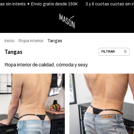
erés ✦ Envío gratis desde 150K
3 y 6 cuotas cuotas sin interés ✦ 
Inicio
Ropa interior
Tangas
.
.
Tangas
FILTRAR
Ropa interior de calidad, cómoda y sexy.