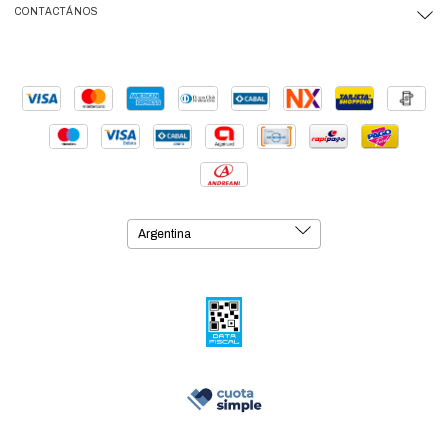
CONTACTÁNOS