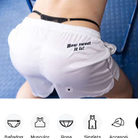
Bañadores
Musculosas
Ropa
Singlets
Accesorios